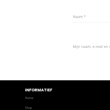
Naam
*
Mijn naam, e-mail en s
INFORMATIEF
Home
Shop