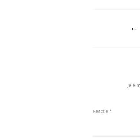
Bericht
navigatie
Je e-
Reactie
*