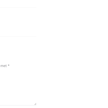
d met
*