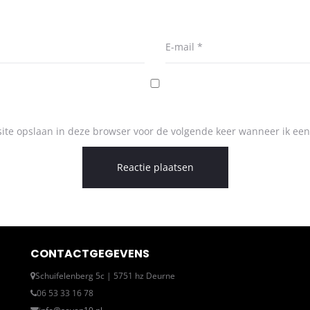
E-mail
*
ite opslaan in deze browser voor de volgende keer wanneer ik een 
CONTACTGEGEVENS
Schuifelenberg 5c | 5751 hz Deurne
06 53 33 16 78