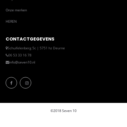
Onze merken
HEREN
CONTACTGEGEVENS
Schuifelenberg 5c | 5751 hz Deurne
06 53 33 16 78
info@seven10.nl
©2018 Seven 10