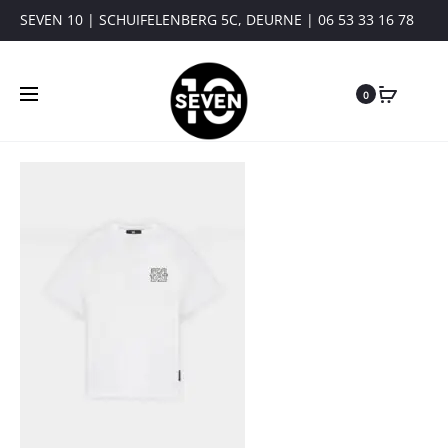
SEVEN 10 | SCHUIFELENBERG 5C, DEURNE | 06 53 33 16 78
0