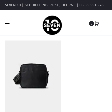
SEVEN 10 | SCHUIFELENBERG 5C, DEURNE | 06 53 33 16 78
0