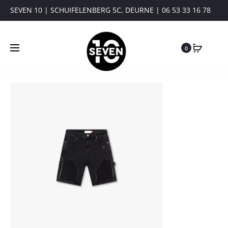
SEVEN 10 | SCHUIFELENBERG 5C, DEURNE | 06 53 33 16 78
0