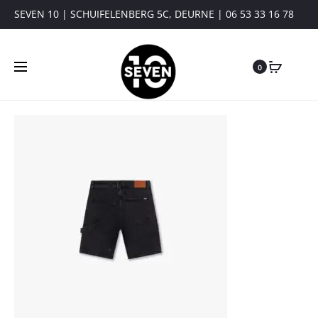
SEVEN 10 | SCHUIFELENBERG 5C, DEURNE | 06 53 33 16 78
0