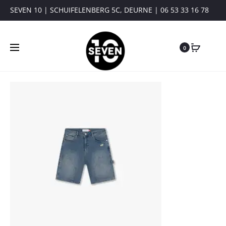
SEVEN 10 | SCHUIFELENBERG 5C, DEURNE | 06 53 33 16 78
0