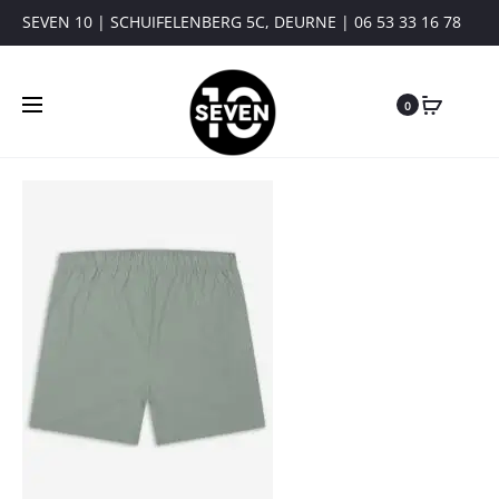
SEVEN 10 | SCHUIFELENBERG 5C, DEURNE | 06 53 33 16 78
0