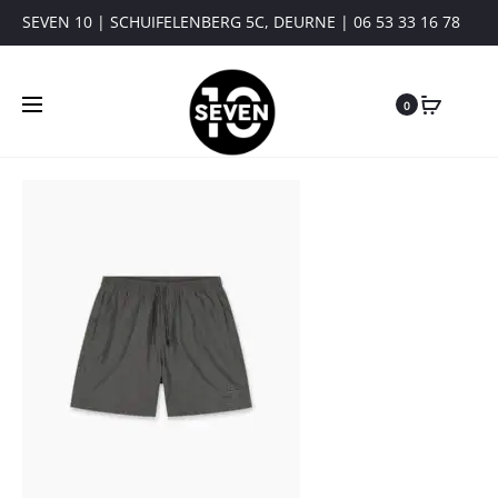
SEVEN 10 | SCHUIFELENBERG 5C, DEURNE | 06 53 33 16 78
0