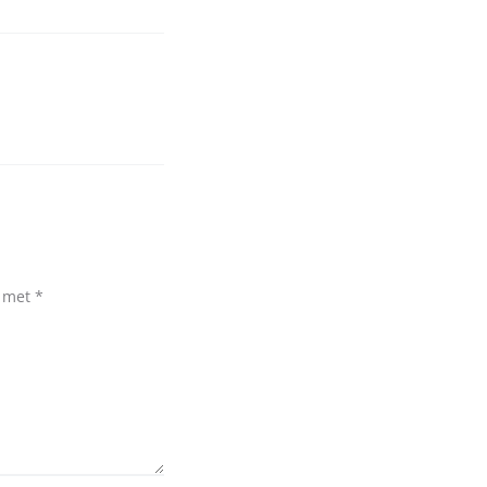
d met
*