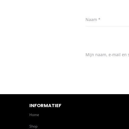
Naam
*
Mijn naam, e-mail en s
INFORMATIEF
Home
Shop