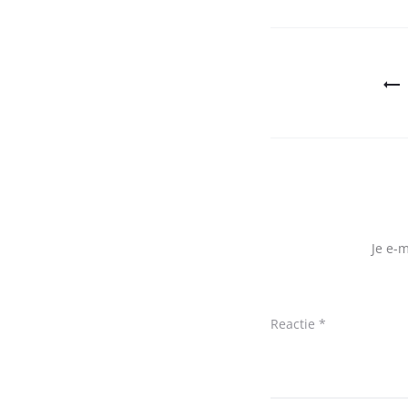
Bericht
navigatie
Je e-
Reactie
*