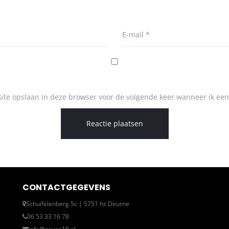
E-mail
*
ite opslaan in deze browser voor de volgende keer wanneer ik een 
CONTACTGEGEVENS
Schuifelenberg 5c | 5751 hz Deurne
06 53 33 16 78