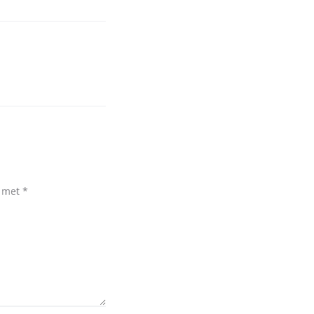
d met
*