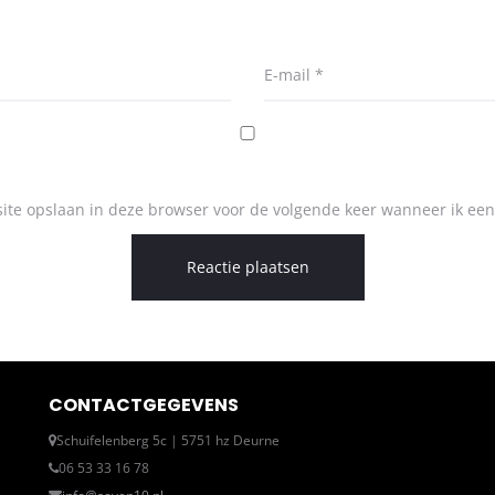
E-mail
*
ite opslaan in deze browser voor de volgende keer wanneer ik een 
CONTACTGEGEVENS
Schuifelenberg 5c | 5751 hz Deurne
06 53 33 16 78