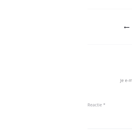
Bericht
navigatie
Je e-
Reactie
*