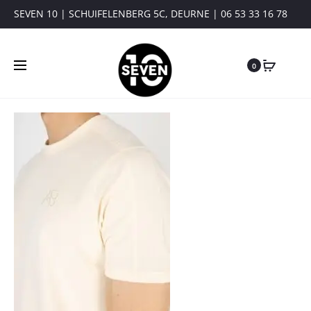
SEVEN 10 | SCHUIFELENBERG 5C, DEURNE | 06 53 33 16 78
0