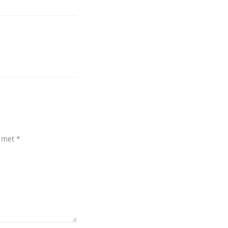
d met
*