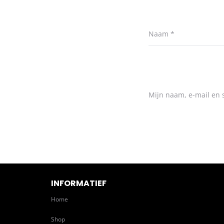
Naam
*
Mijn naam, e-mail en s
INFORMATIEF
Home
Shop