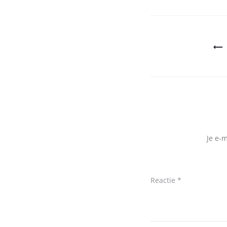
Bericht
navigatie
Je e-
Reactie
*