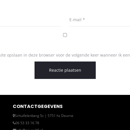
E-mail
*
ite opslaan in deze browser voor de volgende keer wanneer ik een 
CONTACTGEGEVENS
Schuifelenberg 5c | 5751 hz Deurne
06 53 33 16 78