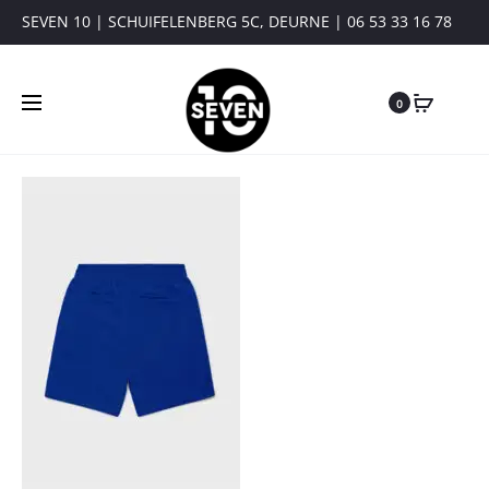
SEVEN 10 | SCHUIFELENBERG 5C, DEURNE | 06 53 33 16 78
0