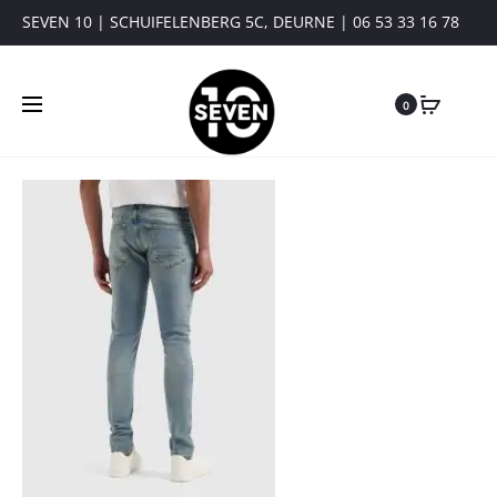
SEVEN 10 | SCHUIFELENBERG 5C, DEURNE | 06 53 33 16 78
0