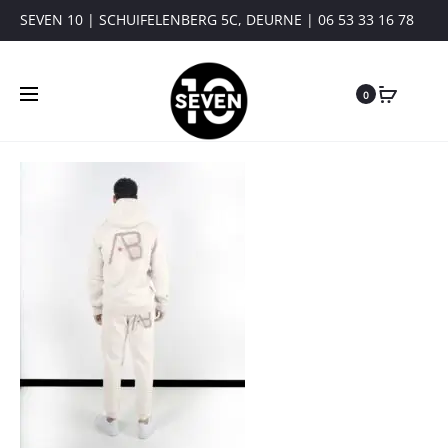
SEVEN 10 | SCHUIFELENBERG 5C, DEURNE | 06 53 33 16 78
0