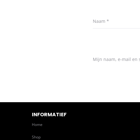
Naam
*
Mijn naam, e-mail en s
INFORMATIEF
Home
Shop