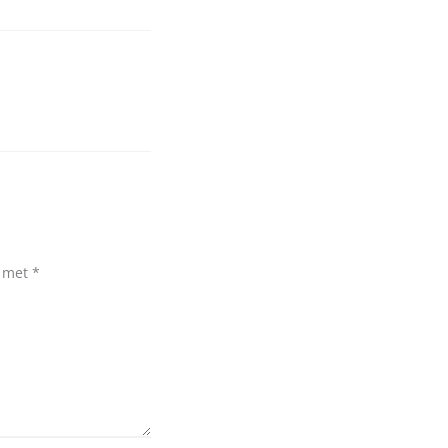
d met
*