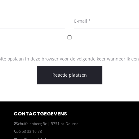
E-mail
*
ite opslaan in deze browser voor de volgende keer wanneer ik een 
CONTACTGEGEVENS
Schuifelenberg 5c | 5751 hz Deurne
06 53 33 16 78