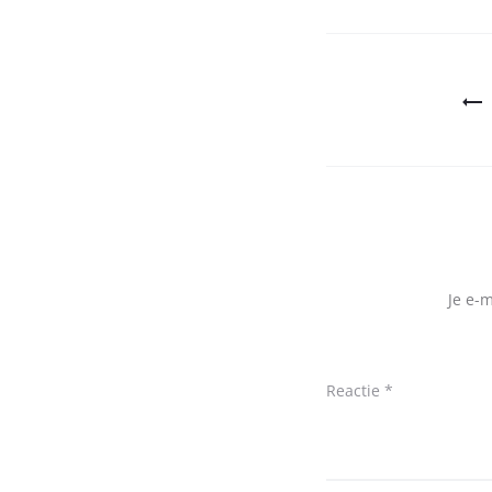
Bericht
navigatie
Je e-
Reactie
*