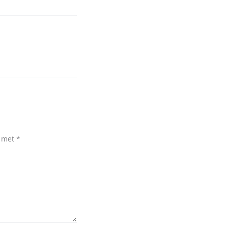
d met
*