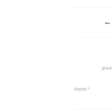
Bericht
navigatie
Je e-
Reactie
*