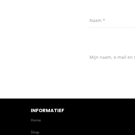
Naam
*
Mijn naam, e-mail en s
INFORMATIEF
Home
Shop