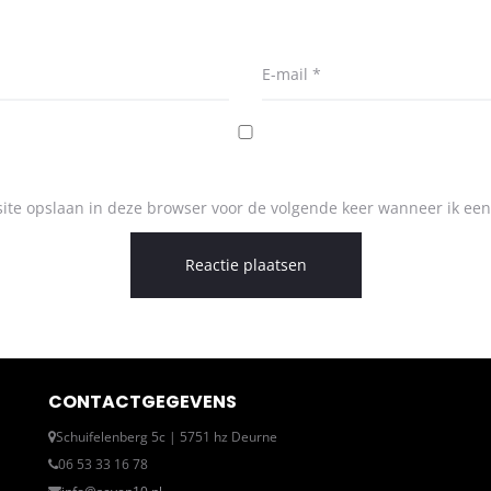
E-mail
*
ite opslaan in deze browser voor de volgende keer wanneer ik een 
CONTACTGEGEVENS
Schuifelenberg 5c | 5751 hz Deurne
06 53 33 16 78