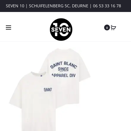
SEVEN 10 | SCHUIFELENBERG 5C, DEURNE | 06 53 33 16 78
0