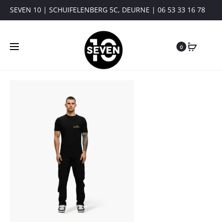
SEVEN 10 | SCHUIFELENBERG 5C, DEURNE | 06 53 33 16 78
0