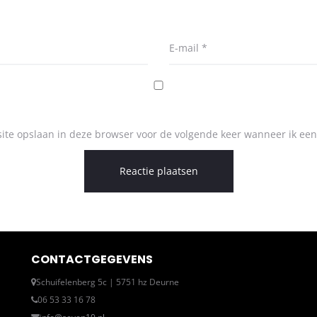
E-mail
*
ite opslaan in deze browser voor de volgende keer wanneer ik een 
CONTACTGEGEVENS
Schuifelenberg 5c | 5751 hz Deurne
06 53 33 16 78