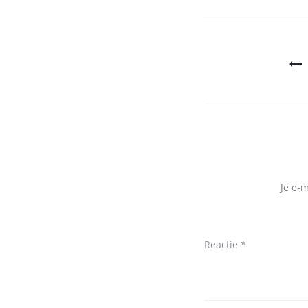
Bericht
navigatie
Je e-
Reactie
*