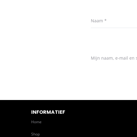
Naam
*
Mijn naam, e-mail en s
INFORMATIEF
Home
Shop