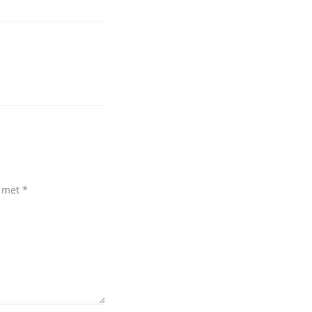
d met
*