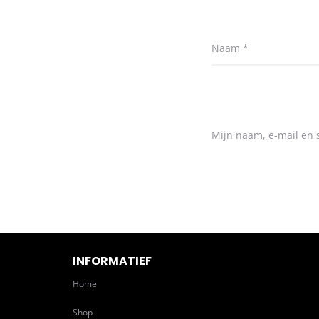
Naam
*
Mijn naam, e-mail en s
INFORMATIEF
Home
Shop