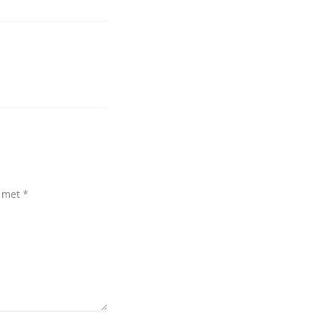
d met
*