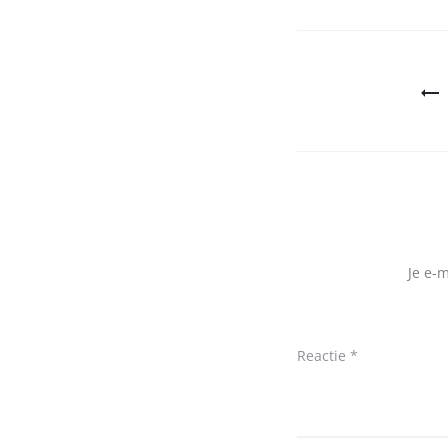
Bericht
navigatie
Je e-
Reactie
*