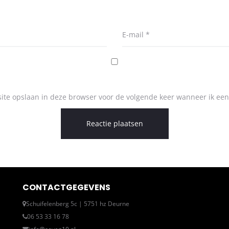
E-mail
*
ite opslaan in deze browser voor de volgende keer wanneer ik een 
CONTACTGEGEVENS
Schuifelenberg 5c | 5751 hz Deurne
06 53 33 16 78