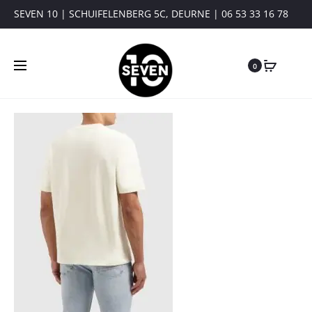
SEVEN 10 | SCHUIFELENBERG 5C, DEURNE | 06 53 33 16 78
0