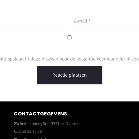
E-mail
*
ite opslaan in deze browser voor de volgende keer wanneer ik een 
CONTACTGEGEVENS
Schuifelenberg 5c | 5751 hz Deurne
06 53 33 16 78