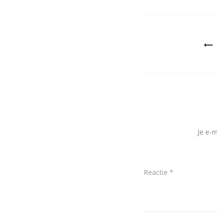
Bericht
navigatie
Je e-
Reactie
*