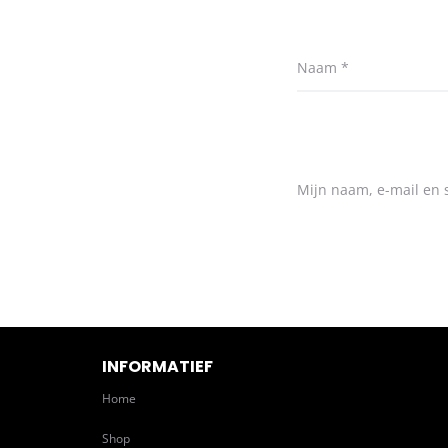
Naam
*
Mijn naam, e-mail en s
INFORMATIEF
Home
Shop