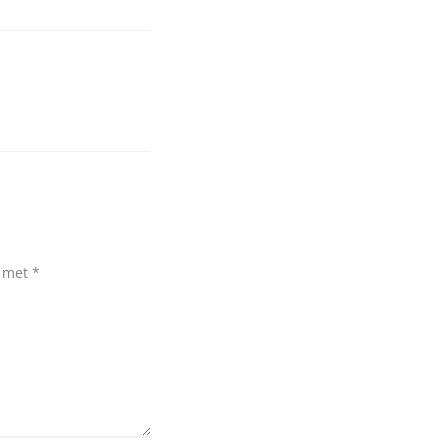
d met
*