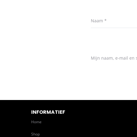
Naam
*
Mijn naam, e-mail en s
INFORMATIEF
Home
Shop