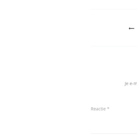
Bericht
navigatie
Je e-
Reactie
*