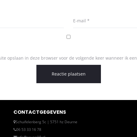
E-mail
*
ite opslaan in deze browser voor de volgende keer wanneer ik een 
CONTACTGEGEVENS
Schuifelenberg 5c | 5751 hz Deurne
06 53 33 16 78