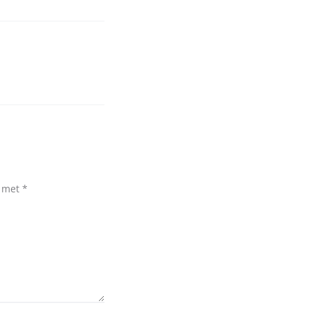
d met
*