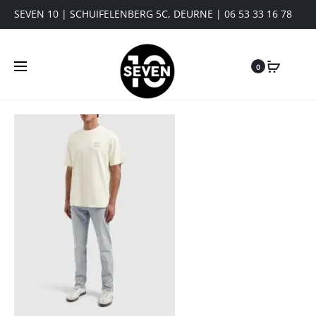
SEVEN 10 | SCHUIFELENBERG 5C, DEURNE | 06 53 33 16 78
0