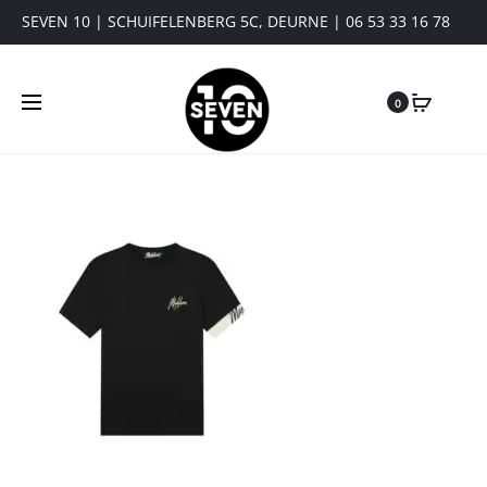
SEVEN 10 | SCHUIFELENBERG 5C, DEURNE | 06 53 33 16 78
0