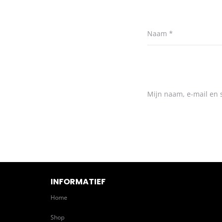
Naam
*
Mijn naam, e-mail en s
INFORMATIEF
Home
Shop