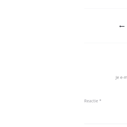
Bericht
navigatie
Je e-
Reactie
*