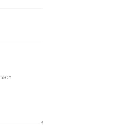
d met
*