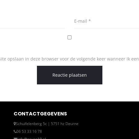
E-mail
*
ite opslaan in deze browser voor de volgende keer wanneer ik een 
CONTACTGEGEVENS
Schuifelenberg 5c | 5751 hz Deurne
06 53 33 16 78