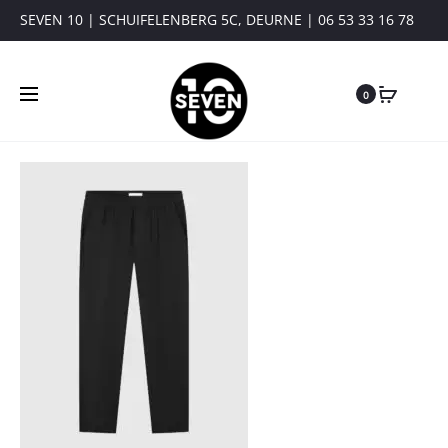
SEVEN 10 | SCHUIFELENBERG 5C, DEURNE | 06 53 33 16 78
0