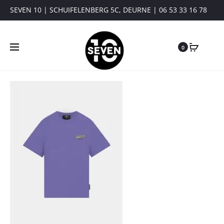
SEVEN 10 | SCHUIFELENBERG 5C, DEURNE | 06 53 33 16 78
0