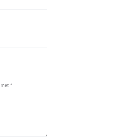
d met
*