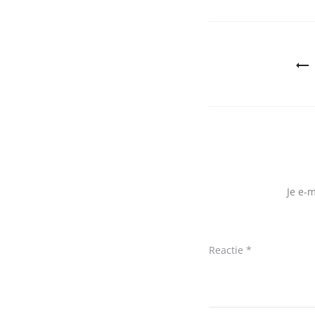
Bericht
navigatie
Je e-
Reactie
*