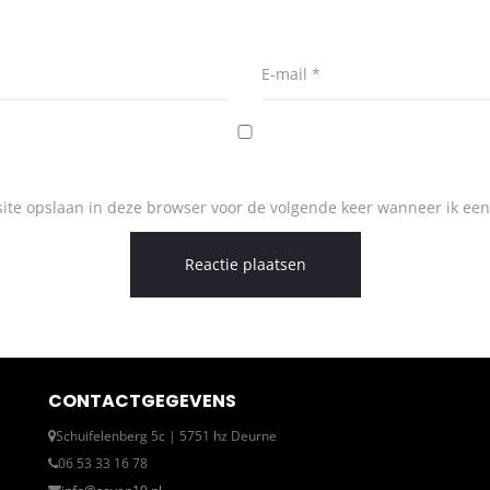
E-mail
*
ite opslaan in deze browser voor de volgende keer wanneer ik een 
CONTACTGEGEVENS
Schuifelenberg 5c | 5751 hz Deurne
06 53 33 16 78