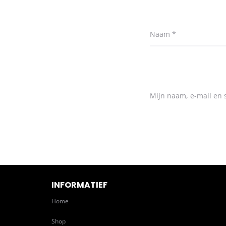
Naam
*
Mijn naam, e-mail en s
INFORMATIEF
Home
Shop