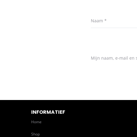
Naam
*
Mijn naam, e-mail en s
INFORMATIEF
Home
Shop