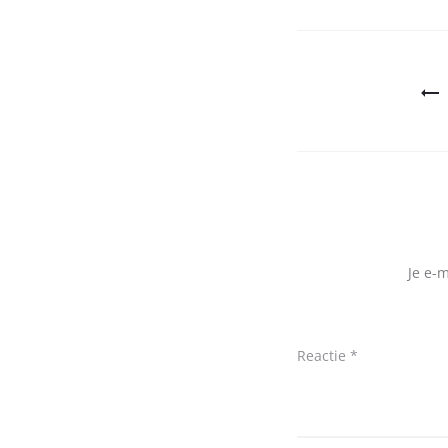
Bericht
navigatie
Je e-
Reactie
*