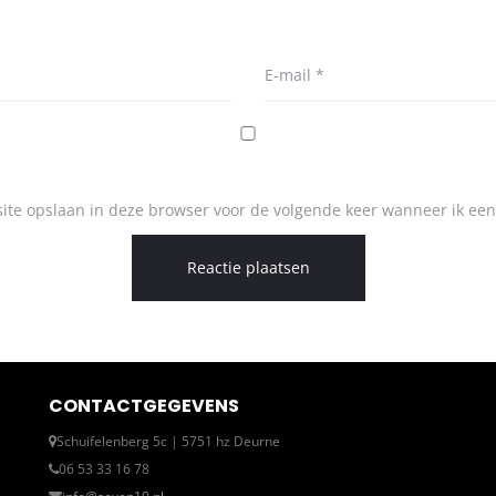
E-mail
*
ite opslaan in deze browser voor de volgende keer wanneer ik een 
CONTACTGEGEVENS
Schuifelenberg 5c | 5751 hz Deurne
06 53 33 16 78