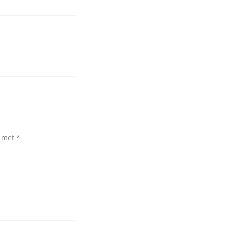
d met
*