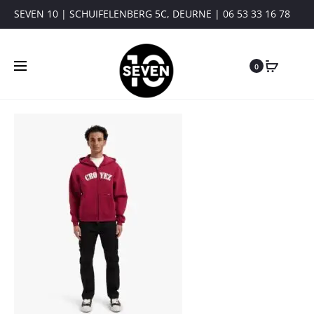
SEVEN 10 | SCHUIFELENBERG 5C, DEURNE | 06 53 33 16 78
0