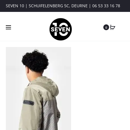
SEVEN 10 | SCHUIFELENBERG 5C, DEURNE | 06 53 33 16 78
0