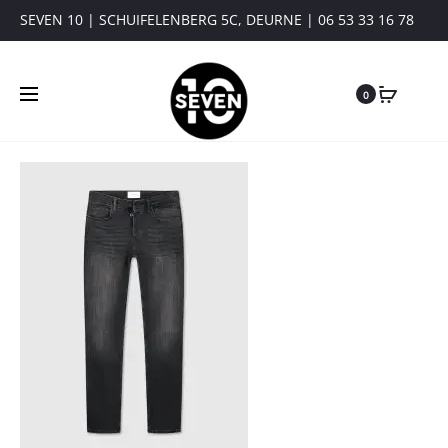
SEVEN 10 | SCHUIFELENBERG 5C, DEURNE | 06 53 33 16 78
0