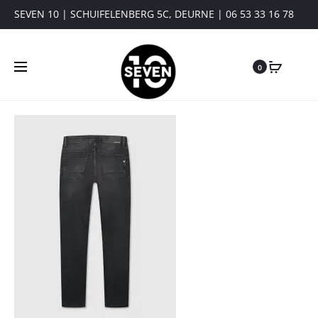
SEVEN 10 | SCHUIFELENBERG 5C, DEURNE | 06 53 33 16 78
0