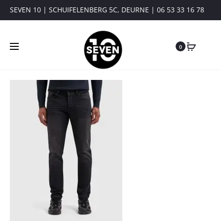
SEVEN 10 | SCHUIFELENBERG 5C, DEURNE | 06 53 33 16 78
0