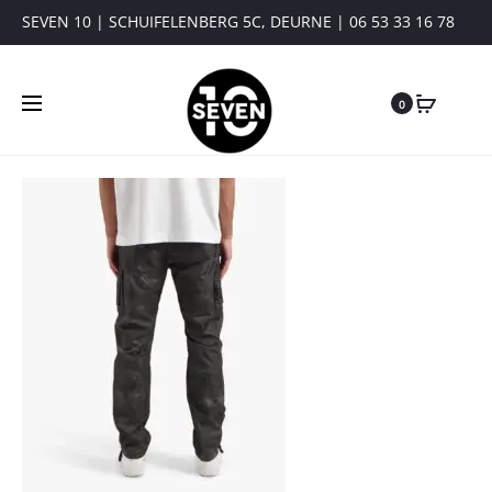
SEVEN 10 | SCHUIFELENBERG 5C, DEURNE | 06 53 33 16 78
0