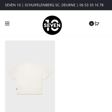
SEVEN 10 | SCHUIFELENBERG 5C, DEURNE | 06 53 33 16 78
0