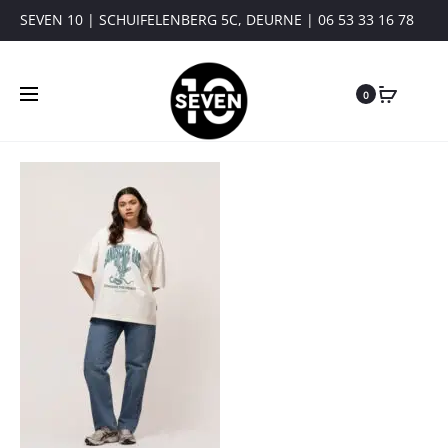
SEVEN 10 | SCHUIFELENBERG 5C, DEURNE | 06 53 33 16 78
0