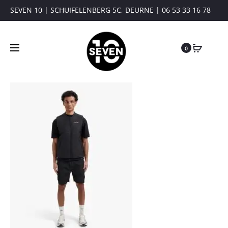
SEVEN 10 | SCHUIFELENBERG 5C, DEURNE | 06 53 33 16 78
0