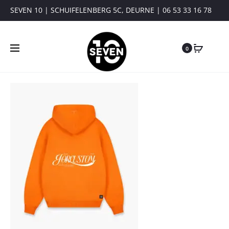
SEVEN 10 | SCHUIFELENBERG 5C, DEURNE | 06 53 33 16 78
0