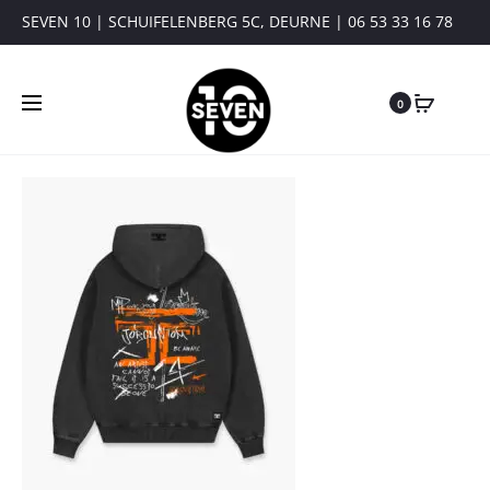
SEVEN 10 | SCHUIFELENBERG 5C, DEURNE | 06 53 33 16 78
0