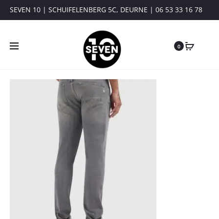
SEVEN 10 | SCHUIFELENBERG 5C, DEURNE | 06 53 33 16 78
0