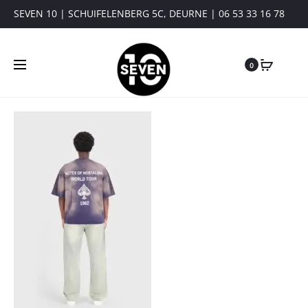
SEVEN 10 | SCHUIFELENBERG 5C, DEURNE | 06 53 33 16 78
0