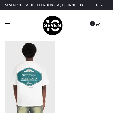
SEVEN 10 | SCHUIFELENBERG 5C, DEURNE | 06 53 33 16 78
0