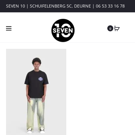
SEVEN 10 | SCHUIFELENBERG 5C, DEURNE | 06 53 33 16 78
0