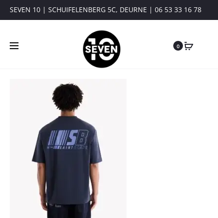
SEVEN 10 | SCHUIFELENBERG 5C, DEURNE | 06 53 33 16 78
0