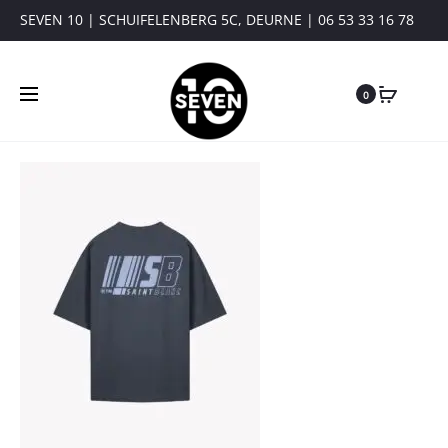
SEVEN 10 | SCHUIFELENBERG 5C, DEURNE | 06 53 33 16 78
0