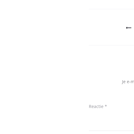
Bericht
navigatie
Je e-
Reactie
*