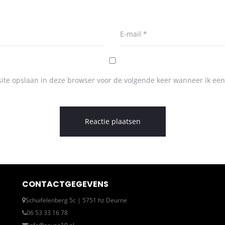
E-mail
*
ite opslaan in deze browser voor de volgende keer wanneer ik een 
CONTACTGEGEVENS
Schuifelenberg 5c | 5751 hz Deurne
06 53 33 16 78