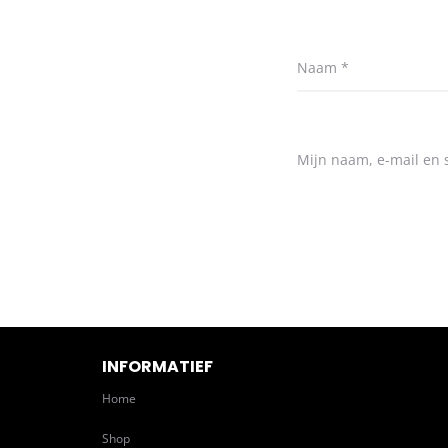
Naam
*
Mijn naam, e-mail en s
INFORMATIEF
Home
Shop