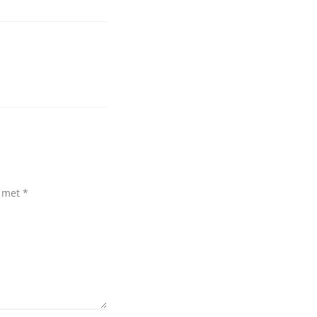
d met
*